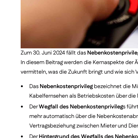
Zum 30. Juni 2024 fällt das
Nebenkostenprivile
In diesem Beitrag werden die Kernaspekte der Ä
vermitteln, was die Zukunft bringt und wie sich
Das
Nebenkostenprivileg
bezeichnet die Mög
Kabelfernsehen als Betriebskosten über di
Der
Wegfall des Nebenkostenprivileg
s führ
mehr automatisch über die Nebenkostenabre
Vertragsbeziehung zwischen Mieter und Dien
Der
Hintergrund des Wegfalls des Nebenko