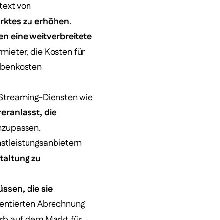
text von
rktes zu erhöhen
.
en eine weitverbreitete
mieter, die Kosten für
Nebenkosten
Streaming-Diensten wie
eranlasst, die
anzupassen.
nstleistungsanbietern
staltung zu
üssen, die sie
orientierten Abrechnung
rb auf dem Markt für