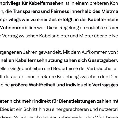
privilegs für Kabelfernsehen
ist in einem breiteren Kon
n, die
Transparenz und Fairness innerhalb des Mietma
ivilegs war zu einer Zeit erfolgt, in der Kabelfernseh
n Wohnimmobilien
war. Diese Regelung ermöglichte es Ver
n Vertrag zwischen Kabelanbieter und Mieter über die 
vergangenen Jahren gewandelt. Mit dem Aufkommen von 
onellen Kabelfernsehnutzung sahen sich Gesetzgeber v
tuellen Gegebenheiten und Bedürfnisse der Verbraucher 
lt darauf ab, eine direktere Beziehung zwischen den Die
 eine
größere Wahlfreiheit und individuelle Vertragsge
eter nicht mehr indirekt für Dienstleistungen zahlen m
 Dies ist ein Schritt hin zu einer gerechteren und nutzer
dieser Schritt auch das Bestreben wider, den Wettbewe