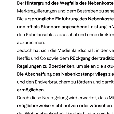
Der
Hintergrund des Wegfalls des Nebenkosten
Marktregulierungen und dem Bestreben zu sehe
Die
ursprüngliche Einführung des Nebenkostenpr
und oft als Standard angesehene Leistung i
den Kabelanschluss pauschal und ohne direkte
abzurechnen.
Jedoch hat sich die Medienlandschaft in den 
Netflix und Co sowie dem
Rückgang der traditi
Regelungen zu überdenken
, um sie an die ak
Die
Abschaffung des Nebenkostenprivilegs
zie
und den Endverbrauchern zu fördern und damit
ermöglichen
.
Durch diese Neuregelung wird erwartet, dass
Mi
möglicherweise nicht nutzen oder wünschen
.
der Wohnnebenkosten. Darüber hinaus spiegelt 