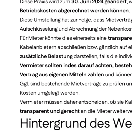
Diese Praxis wird zum
30. Juni 2024 geändert
, 
Betriebskosten abgerechnet werden können
.
Diese Umstellung hat zur Folge, dass Mietvertr
Aufschlüsselung und Abrechnung der Nebenkos
Für Mieter könnte dies einerseits eine
transpare
Kabelanbietern abschließen bzw. gänzlich auf e
zusätzliche Belastung
darstellen, falls die indi
Vermieter sollten indes darauf achten, best
Vertrag aus eigenen Mitteln zahlen
und können
Ggf. sind bestehende Mietverträge zu prüfen u
Kosten umgelegt werden.
Vermieter müssen daher entscheiden, ob sie Kab
transparent und gerecht
an die Mieter weiterv
Hintergrund des Weg