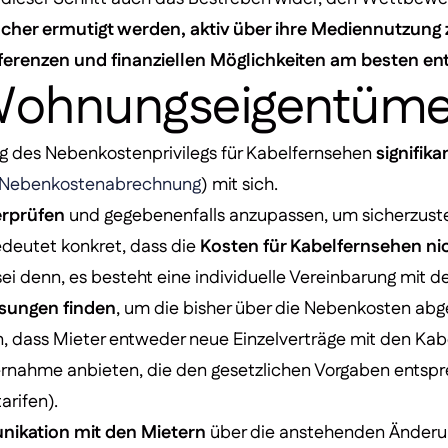
cher ermutigt werden, aktiv über ihre Mediennutzung
äferenzen und finanziellen Möglichkeiten am besten e
 Wohnungseigentüme
g des Nebenkostenprivilegs für Kabelfernsehen
signifik
Nebenkostenabrechnung
) mit sich.
erprüfen
und gegebenenfalls anzupassen, um sicherzuste
edeutet konkret, dass die
Kosten für Kabelfernsehen nic
 sei denn, es besteht eine individuelle Vereinbarung mit d
sungen finden
, um die bisher über die Nebenkosten ab
, dass Mieter entweder neue Einzelverträge mit den Ka
ernahme anbieten, die den gesetzlichen Vorgaben entsp
arifen).
ikation mit den Mietern
über die anstehenden Änderu