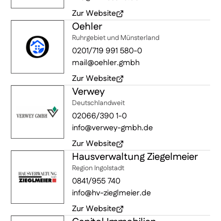
Zur Website
Oehler
(öffnet in neuem Fenster)
Ruhrgebiet und Münsterland
0201/719 991 580-0
mail@oehler.gmbh
Zur Website
Verwey
(öffnet in neuem Fenster)
Deutschlandweit
02066/390 1-0
info@verwey-gmbh.de
Zur Website
Hausverwaltung Ziegelmeier
(öffnet in neuem Fenster)
Region Ingolstadt
0841/955 740
info@hv-zieglmeier.de
Zur Website