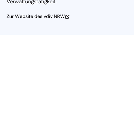
Verwaltungstätigkeit.
Zur Website des vdiv NRW
(öffnet in neuem Fenster)
Wir suchen Talente, die wachsen wollen!
Karriere bei uns
Seit 2024 bauen wir einen Verbund von
Immobilienverwaltungen auf, der regionale
Expertise mit digitaler Kraft verbindet. Jede
Übernahme, jede Integration, jede Investition folgt
einem klaren Gedanken: Experten in der Region
und neueste Technologie zusammenbringen, um
Immobilien besser zu bewirtschaften.