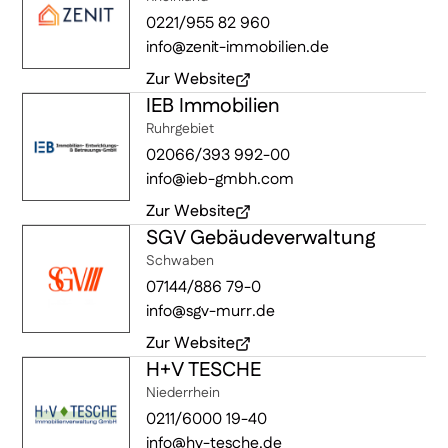
0221/955 82 960
info@zenit-immobilien.de
Zur Website
IEB Immobilien
(öffnet in neuem Fenster)
Ruhrgebiet
02066/393 992-00
info@ieb-gmbh.com
Zur Website
SGV Gebäudeverwaltung
(öffnet in neuem Fenster)
Schwaben
07144/886 79-0
info@sgv-murr.de
Zur Website
H+V TESCHE
(öffnet in neuem Fenster)
Niederrhein
0211/6000 19-40
info@hv-tesche.de