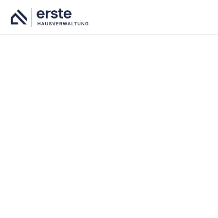
Wir bringen Menschen
und Technologie
zusammen.
Die Erste Hausverwaltung ist ein starker Verbund
von regionalen Immobilienverwaltungen, die mit
digitalen Innovationen neue Standards in
Deutschland setzen.