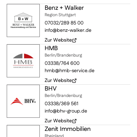
Benz + Walker
(öffnet in neuem Fenster)
Region Stuttgart
07032/289 85 00
info@benz-walker.de
Zur Website
HMB
(öffnet in neuem Fenster)
Berlin/Brandenburg
03338/764 600
hmb@hmb-service.de
Zur Website
BHV
(öffnet in neuem Fenster)
Berlin/Brandenburg
03338/369 561
info@bhv-group.de
Zur Website
Zenit Immobilien
(öffnet in neuem Fenster)
Rheinland